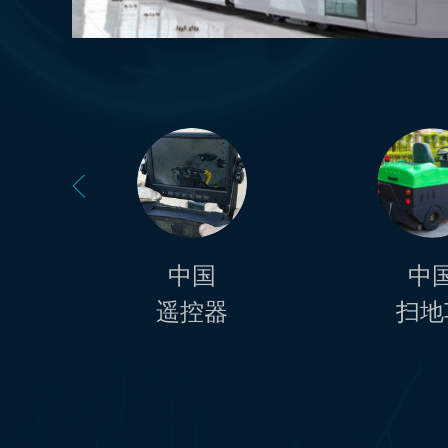
中国
中
遥控器
扫地