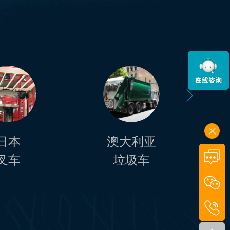
日本
澳大利亚
叉车
垃圾车