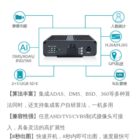
型号
*
欢迎留言
【算法丰富
】集成ADAS、DMS、BSD、360等多种算
法同时，还支持集成客户自研算法，一机多用
【兼容性强
】任意AHD/TVI/CVBS制式摄像头可接
入，具备灵活的高扩展性
*
描述
【8秒出图
】快速开机，8秒内即可出图，速度最快可