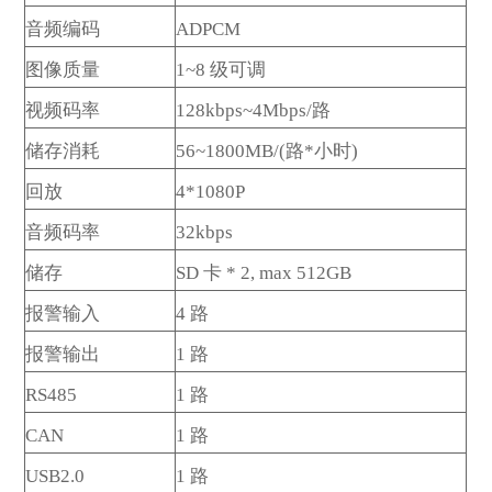
音频编码
ADPCM
图像质量
1~8 级可调
视频码率
128kbps~4Mbps/路
储存消耗
56~1800MB/(路*小时)
回放
4*1080P
音频码率
32kbps
储存
SD 卡 * 2, max 512GB
报警输入
4 路
报警输出
1 路
RS485
1 路
CAN
1 路
USB2.0
1 路