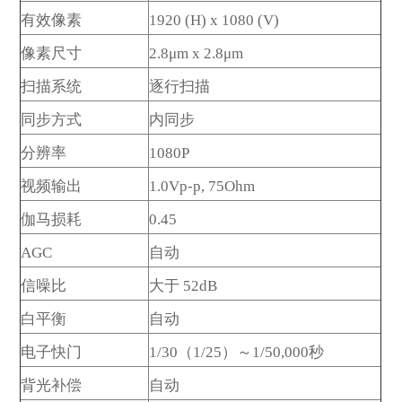
发送留言
有效像素
1920 (H) x 1080 (V)
像素尺寸
2.8μm x 2.8μm
扫描系统
逐行扫描
同步方式
内同步
分辨率
1080P
视频输出
1.0Vp-p, 75Ohm
伽马损耗
0.45
AGC
自动
信噪比
大于 52dB
白平衡
自动
电子快门
1/30（1/25）～1/50,000秒
背光补偿
自动