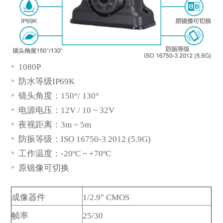
1080P
防水等级IP69K
镜头角度：150°/ 130°
电源电压：12V / 10
~
32V
夜视距离：3m ~ 5m
防振等级：
ISO 16750-3 2012 (5.9G)
工作温度：-20ºC
~
+70ºC
*
描述
原镜像可切换
成像器件
1/2.9" CMOS
帧率
25/
30